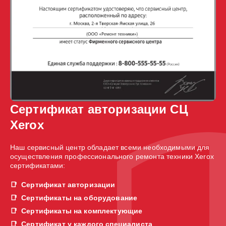
Сертификат авторизации СЦ
Xerox
Наш сервисный центр обладает всеми необходимыми для
осуществления профессионального ремонта техники Xerox
сертификатами:
Сертификат авторизации
Сертификаты на оборудование
Сертификаты на комплектующие
Сертификат у каждого специалиста