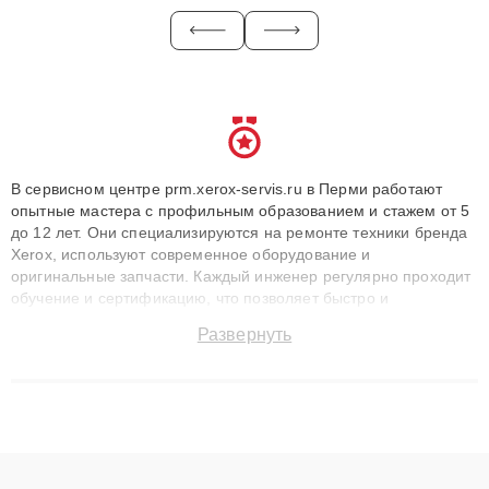
В сервисном центре prm.xerox-servis.ru в Перми работают
опытные мастера с профильным образованием и стажем от 5
до 12 лет. Они специализируются на ремонте техники бренда
Xerox, используют современное оборудование и
оригинальные запчасти. Каждый инженер регулярно проходит
обучение и сертификацию, что позволяет быстро и
точноdiagnostikировать поломки и восстанавливать технику с
Развернуть
сохранением гарантии до 3 лет. Наши мастера решают
сложные случаи: от замены матриц и материнских плат до
ремонта после залития и восстановления данных. Благодаря
высокой квалификации и ответственному подходу клиенты
получают быстрый, качественный ремонт и понятные
объяснения по результатам диагностики.